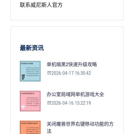
联系威尼斯人官方
最新资讯
单机暗黑2快速升级攻略
2026-04-17 16:30:42
办公室局域网单机游戏大全
2026-04-16 15:22:19
关闭魔兽世界右键移动功能的方
法