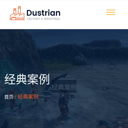
经典案例
/ 经典案例
首页