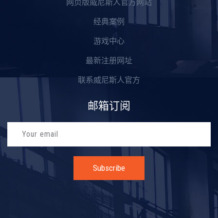
网页版威尼斯人官方网站
经典案例
游戏中心
最新注册网址
联系威尼斯人官方
邮箱订阅
Subscribe