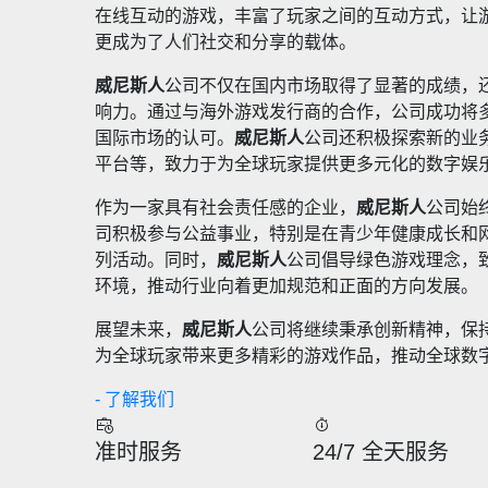
在线互动的游戏，丰富了玩家之间的互动方式，让
更成为了人们社交和分享的载体。
威尼斯人
公司不仅在国内市场取得了显著的成绩，
响力。通过与海外游戏发行商的合作，公司成功将
国际市场的认可。
威尼斯人
公司还积极探索新的业
平台等，致力于为全球玩家提供更多元化的数字娱
作为一家具有社会责任感的企业，
威尼斯人
公司始
司积极参与公益事业，特别是在青少年健康成长和
列活动。同时，
威尼斯人
公司倡导绿色游戏理念，
环境，推动行业向着更加规范和正面的方向发展。
展望未来，
威尼斯人
公司将继续秉承创新精神，保
为全球玩家带来更多精彩的游戏作品，推动全球数
- 了解我们
准时服务
24/7 全天服务