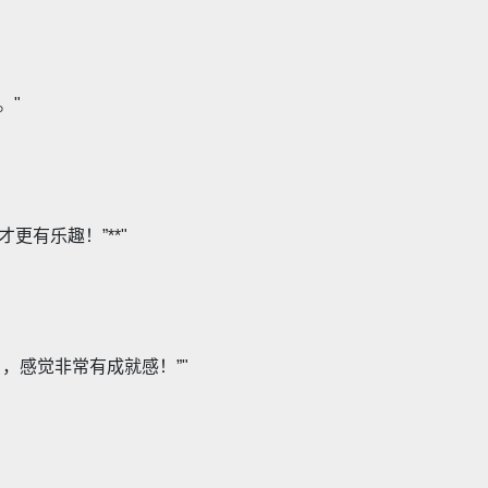
。"
有乐趣！”**"
，感觉非常有成就感！”"