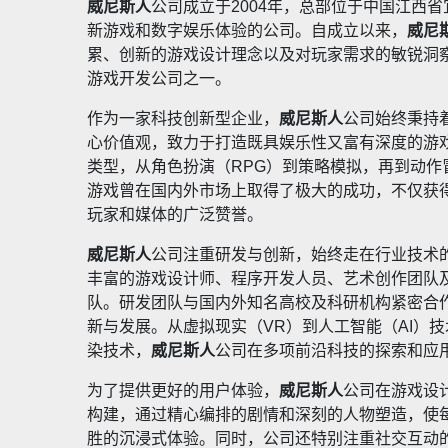
威尼斯人
公司成立于2004年，总部位于中国江西
新游戏和数字娱乐体验的公司。自成立以来，
威尼
累、创新的游戏设计理念以及对玩家需求的敏锐洞
游戏开发公司之一。
作为一家科技创新型企业，
威尼斯人
公司始终秉持着
心价值观，致力于打造既具娱乐性又富有深度的游
类型，从角色扮演（RPG）到策略模拟，再到动作
游戏曾在国内外市场上取得了极大的成功，不仅获
玩家和媒体的广泛赞誉。
威尼斯人
公司注重研发与创新，始终走在行业技术
丰富的游戏设计师、程序开发人员、艺术创作团队
队。研发团队与国内外知名高校及科研机构紧密合
新与发展。从虚拟现实（VR）到人工智能（AI）
染技术，
威尼斯人
公司在多项前沿科技的探索和应
为了提供更好的用户体验，
威尼斯人
公司在游戏设
构建，通过精心编排的剧情和深刻的人物塑造，使
胜的沉浸式体验。同时，公司还特别注重社交互动