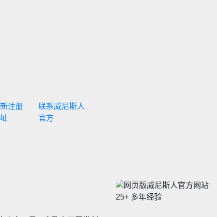
最新注册
联系威尼斯人
网址
官方
25+ 多年经验