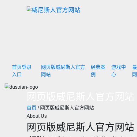
首页登录
网页版威尼斯人官方
经典案
游戏中
入口
网站
例
心
网页版威尼斯人官方网站
首页
/ 网页版威尼斯人官方网站
About Us
网页版威尼斯人官方网站